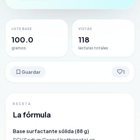
LOTE BASE
VISTAS
100.0
118
gramos
lecturas totales
bookmark
favorite
Guardar
1
RECETA
La fórmula
Base surfactante sólida (88 g)
SCI (Sodium Cocoyl Isethionate) en