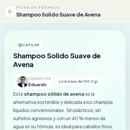
FICHA DE FORMULA
arrow_back
Shampoo Solido Suave de Avena
spa
CAPILAR
Shampoo Solido Suave de
Avena
CREADA POR
Lote base de 100.0 gr
Eduardo
Este
shampoo sólido de avena
es la
alternativa sostenible y delicada a los champús
líquidos convencionales. Sin plásticos, sin
sulfatos agresivos y con un 40 % menos de
agua en su fórmula, es ideal para cabellos finos,