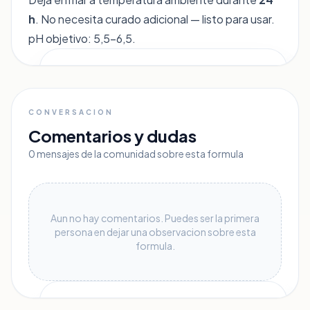
h
. No necesita curado adicional — listo para usar.
pH objetivo: 5,5–6,5.
lock
CONVERSACION
Accede a la fórmula
Comentarios y dudas
completa
0 mensajes de la comunidad sobre esta formula
Únete a Krearium gratis para ver ingredientes,
fases y el proceso completo de esta receta.
Aun no hay comentarios. Puedes ser la primera
person_add
Crear cuenta gratis
persona en dejar una observacion sobre esta
formula.
login
Iniciar sesión
¿Tienes algo que aportar?