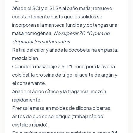
Añade el SCI y el SLSA al baño maría; remueve
constantemente hasta que los sólidos se
incorporen a la manteca fundida y obtengas una
masa homogénea.
No superar 70 °C para no
degradar los surfactantes.
Retira del calor y añade la cocobetaína en pasta;
mezcla bien.
Cuando la masa baje a 50 °C incorpora la avena
coloidal, la proteína de trigo, el aceite de argán y
el conservante.
Añade el ácido cítrico y la fragancia; mezcla
rápidamente.
Prensa la masa en moldes de silicona o barras
antes de que se solidifique (trabaja rápido,
cristaliza rápido).
Deja enfriar a temperatura ambiente durante
24