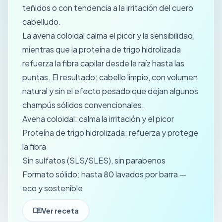
teñidos o con tendencia a la irritación del cuero
cabelludo.
La avena coloidal calma el picor y la sensibilidad,
mientras que la proteína de trigo hidrolizada
refuerza la fibra capilar desde la raíz hasta las
puntas. El resultado: cabello limpio, con volumen
natural y sin el efecto pesado que dejan algunos
champús sólidos convencionales.
Avena coloidal: calma la irritación y el picor
Proteína de trigo hidrolizada: refuerza y protege
la fibra
Sin sulfatos (SLS/SLES), sin parabenos
Formato sólido: hasta 80 lavados por barra —
eco y sostenible
menu_book
Ver receta