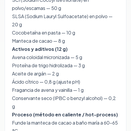
polvo/escamas — 50 g
SLSA (Sodium Lauryl Sulfoacetate) en polvo —
20 g
Cocobetaína en pasta — 10 g
Manteca de cacao — 8 g
Activos y aditivos (12 g)
Avena coloidal micronizada — 5 g
Proteína de trigo hidrolizada — 3 g
Aceite de argán — 2 g
Ácido cítrico — 0,8 g (ajuste pH)
Fragancia de avena y vainilla — 1 g
Conservante seco (IPBC o benzyl alcohol) — 0,2
g
Proceso (método en caliente / hot-process)
Funde la manteca de cacao a baño maría a 60–65
°C.