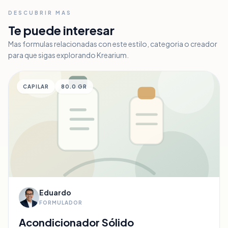
Inicia sesión o crea una cuenta para unirte a la
DESCUBRIR MAS
conversación.
Te puede interesar
person_add
login
Registrarse
Iniciar sesión
Mas formulas relacionadas con este estilo, categoria o creador
para que sigas explorando Krearium.
CAPILAR
80.0 GR
Eduardo
FORMULADOR
Acondicionador Sólido