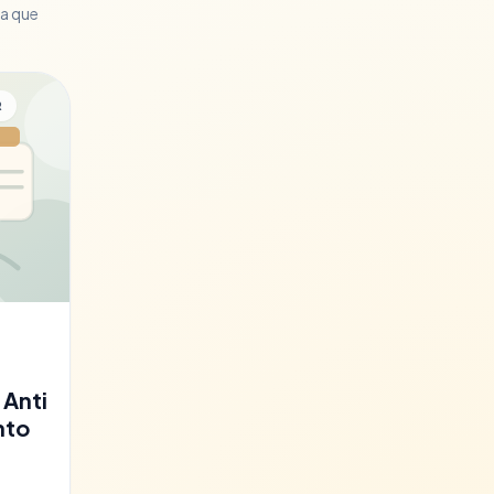
ra que
R
 Anti
nto