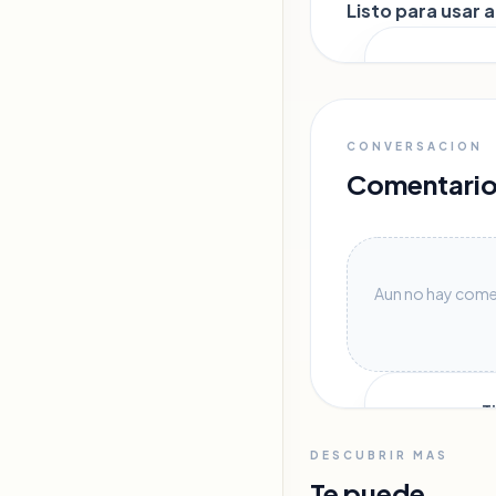
Listo para usar a
Accede 
CONVERSACION
Comentario
Únete a Kre
fases y el
per
Aun no hay comen
¿T
Inicia ses
DESCUBRIR MAS
Te puede