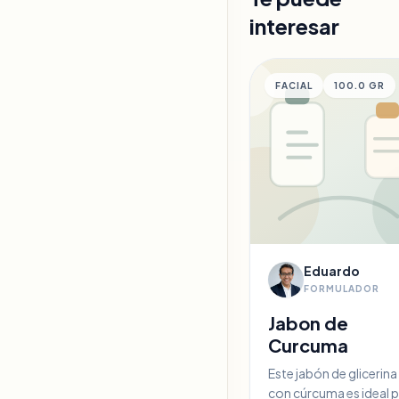
person_add
Regis
interesar
FACIAL
100.0 GR
Eduardo
FORMULADOR
Jabon de
Curcuma
Este jabón de glicerina
con cúrcuma es ideal 