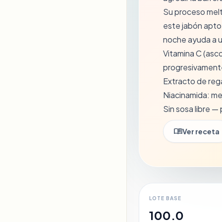
Su proceso melt 
este jabón apto
noche ayuda a un
Vitamina C (asco
progresivament
Extracto de reg
Niacinamida: me
Sin sosa libre —
menu_book
Ver receta
LOTE BASE
100.0