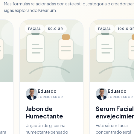
login
trarse
Iniciar sesión
Mas formulas relacionadas con este estilo, categoria o creador pa
sigas explorando Krearium.
FACIAL
50.0 GR
FACIAL
100.0 G
Eduardo
Eduardo
FORMULADOR
FORMULADOR
Jabon de
Serum Facial
Humectante
envejecimie
Un jabón de glicerina
Este sérum facial
para
humectante pensado
concentrado está