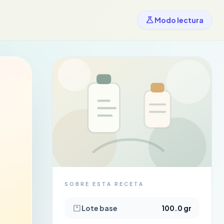
science
Modo lectura
SOBRE ESTA RECETA
monitor_weight
Lote base
100.0 gr