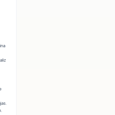
ina
aliz
e
jas.
m.