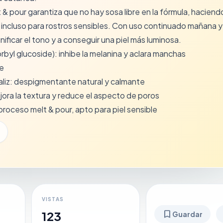
& pour garantiza que no hay sosa libre en la fórmula, haciend
 incluso para rostros sensibles. Con uso continuado mañana y
ificar el tono y a conseguir una piel más luminosa.
rbyl glucoside): inhibe la melanina y aclara manchas
e
aliz: despigmentante natural y calmante
jora la textura y reduce el aspecto de poros
 proceso melt & pour, apto para piel sensible
VISTAS
bookmark
123
Guardar