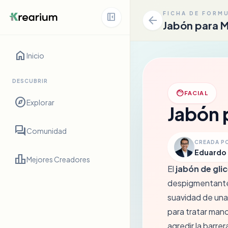
FICHA DE FORM
left_panel_close
arrow_back
Jabón para 
home
Inicio
DESCUBRIR
face
FACIAL
explore
Explorar
Jabón 
forum
Comunidad
CREADA P
Eduardo
leaderboard
Mejores Creadores
El
jabón de gli
despigmentantes 
suavidad de una
para tratar man
agredir la barre