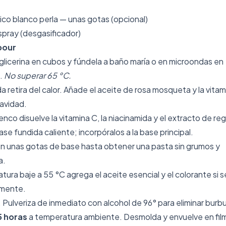
co blanco perla — unas gotas (opcional)
spray (desgasificador)
pour
glicerina en cubos y fúndela a baño maría o en microondas en
s.
No superar 65 °C.
a retira del calor. Añade el aceite de rosa mosqueta y la vitam
avidad.
co disuelve la vitamina C, la niacinamida y el extracto de reg
se fundida caliente; incorpóralos a la base principal.
con unas gotas de base hasta obtener una pasta sin grumos y
a.
ura baje a 55 °C agrega el aceite esencial y el colorante si s
emente.
. Pulveriza de inmediato con alcohol de 96° para eliminar burbu
5 horas
a temperatura ambiente. Desmolda y envuelve en fil