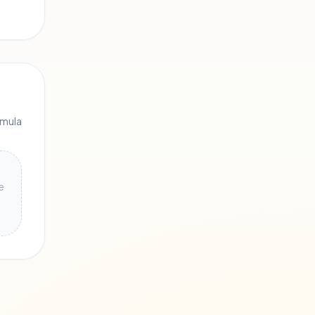
rmula
e