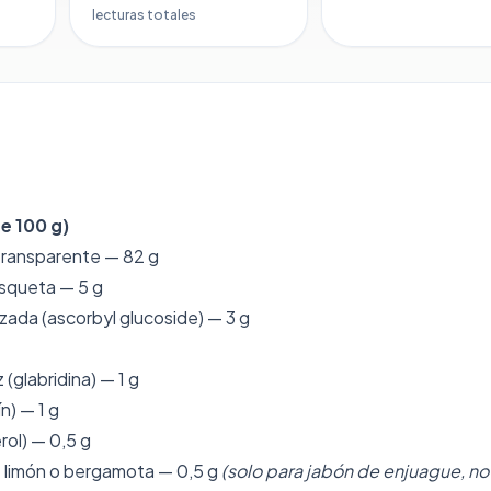
lecturas totales
e 100 g)
 transparente — 82 g
squeta — 5 g
izada (ascorbyl glucoside) — 3 g
 (glabridina) — 1 g
ín) — 1 g
rol) — 0,5 g
e limón o bergamota — 0,5 g
(solo para jabón de enjuague, no