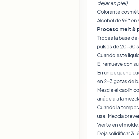
dejar en piel)
Colorante cosméti
Alcohol de 96° en 
Proceso melt & 
Trocea la base de 
pulsos de 20–30 
Cuando esté líquid
E; remueve con su
En un pequeño cuen
en 2–3 gotas de ba
Mezcla el caolín 
añádela a la mezcl
Cuando la temperat
usa. Mezcla brev
Vierte en el molde
Deja solidificar
3–